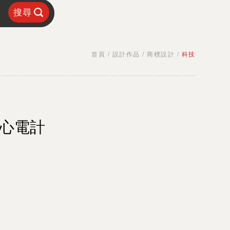
搜尋
首頁
/
設計作品
/
商標設計
/
科技
心電計